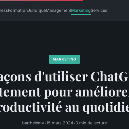
ness
Formation
Juridique
Management
Marketing
Services
MARKETING
façons d'utiliser Chat
tement pour améliore
roductivité au quotidi
barthélémy
•
15 mars 2024
•
3 min de lecture