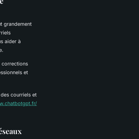
de
eut grandement
riels
s aider à
ce.
 corrections
ssionnels et
des courriels et
w.chatbotgpt.fr/
réseaux