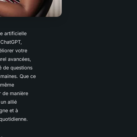
artificielle
. ChatGPT,
liorer votre
urel avancées,
é de questions
omaines. Que ce
u même
r de manière
 un allié
gne et à
 quotidienne.