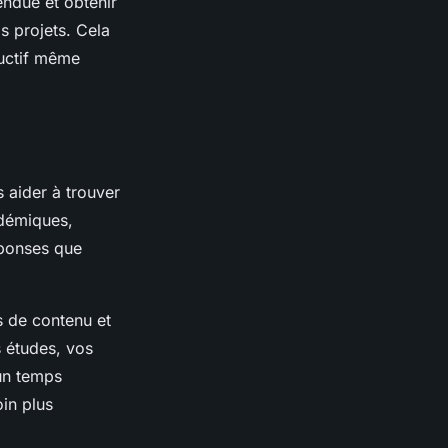
endue et obtenir
s projets. Cela
ductif même
 aider à trouver
adémiques,
éponses que
s de contenu et
 études, vos
 un temps
in plus