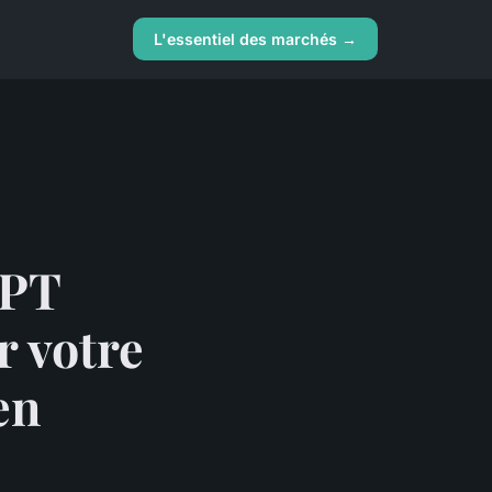
L'essentiel des marchés →
GPT
r votre
en