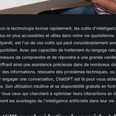
 la technologie évolue rapidement, les outils d'intelligence 
us en plus accessibles et utiles dans notre vie quotidienne
penAI, est l'un de ces outils qui peut considérablement amé
 quotidien. Avec ses capacités de traitement du langage nat
mesure de comprendre et de répondre à une grande variét
 offrant ainsi une assistance précieuse dans de nombreux d
ir des informations, résoudre des problèmes techniques, o
 engager une conversation, ChatGPT est là pour vous aide
e. Son utilisation intuitive et sa disponibilité gratuite en font
 tous ceux qui cherchent à optimiser leurs interactions en li
ment les avantages de l'intelligence artificielle dans leur vie