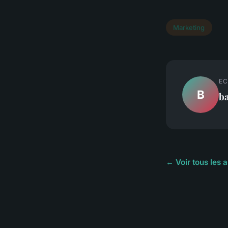
Marketing
EC
B
b
← Voir tous les 