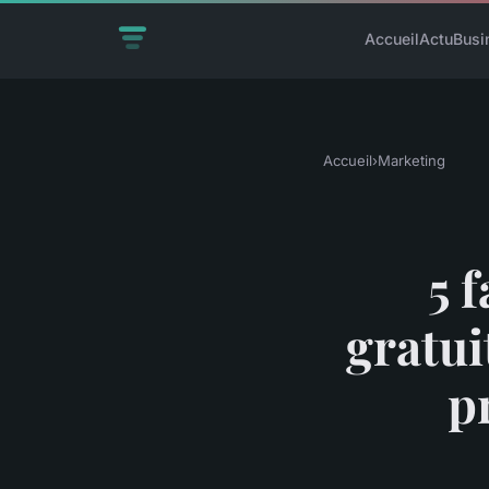
Accueil
Actu
Busi
Accueil
›
Marketing
5 
gratui
p